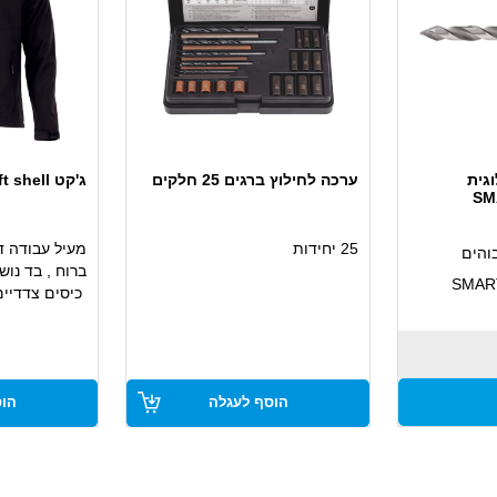
יבי , חיזוק
ון מרפסות
עוגן כימי WIT-UH 300 לעומסים
נורה ללא בסיס 5W
גבוהים תקן בטון סדוק וסייסמי
(420)
ם, עמיד
עוגן כימי היברידי מתקדם על
נורה ללא בסי
בסיס ויניליאסטר
הרכב
חזה עם
עומסים גבוהים ביותר
מתאימה לכל ס
יתן להסרה
זמן ייבוש מהיר
נורה רמינה עם
תקן לבטון סדוק ורעידות אדמה
 למנוע כניסת
לה
הוסף לעגלה
הוס
C1/C2
94% חומר: פוליאסטר, 6%
לעיגון קונסטרקציות כבדות
במיוחד, עיגון קוצים , המשך