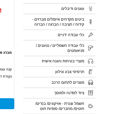
עוגנים ודיבלים
ביטים מקדחים איזמלים מברזים -
קידוח / חציבה / הברגה / הברזה
כלי עבודה ידניים
כלי עבודה חשמליים / נטענים /
פניאומטים
מברג פיליפס PH3 אור
מוצרי בטיחות והגנה אישית
קנה עגו
תרסיסי צבע וגילוון
נקודת ד
מוצרים לתחום הרכב
ציוד לסדנה ולמוסך
חשמל וצנרת - אזיקונים/ בנדים/
חוטים/ מחברים/ סופיות חוט