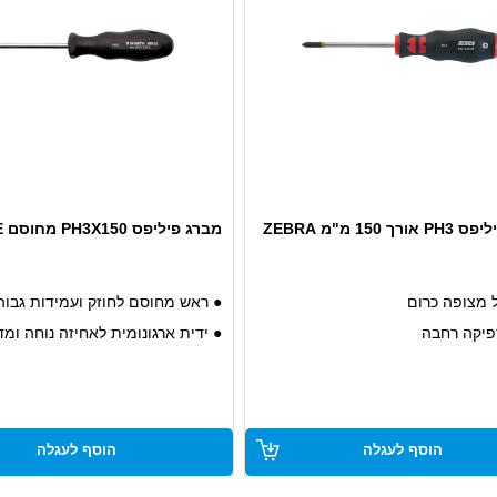
ך 150 מ"מ ZEBRA
מברג פיליפס PH3X150 מחוסם RED LINE
ל מצופה כרום
● ראש מחוסם לחוזק ועמידות גבוה
פיקה רחבה
● ידית ארגונומית לאחיזה נוחה ומד
● מתאים לעבודות דיוק ותחזוקה
● עשוי פלדה איכותית להגנה על ה
● אידיאלי לעבודה עם ברגים פיליפ
הוסף לעגלה
הוסף לעגלה
● עיצוב קומפקטי לנוחות בעבודה