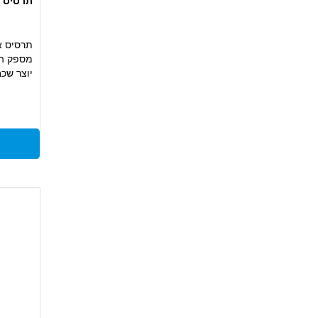
תרסיס אבץ 
תרסיס אב
מספק הגנ
יוצר שכ
מתאים לש
ושחזור
תכולה: 400 מ"ל
מתאים ל
עבודה, צ