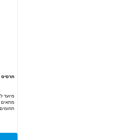
תרסיס הגנ
מיועד ל
מתאים ל
תחומים
מספק שכ
תכולה: 300 מ"ל
אידיאלי 
ובסביבו