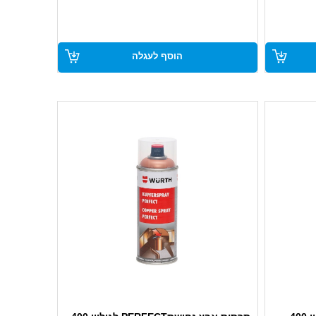
מתאים במיוחד לעבודה עבור תיקוני ריתוך
מספק שכבה עבה וכיסוי אופטימלי
עמיד בפני ערפל מלח (מעל 100 שעות לפי
הוסף לעגלה
תקן DIN 50021 SS)