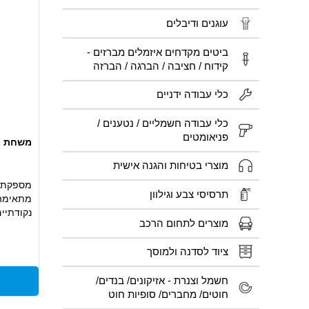
עוגנים ודיבלים
ביטים מקדחים איזמלים מברזים -
קידוח / חציבה / הברגה / הברזה
כלי עבודה ידניים
כלי עבודה חשמליים / נטענים /
פניאומטים
משחת אבץ ZINC 300 מ
מוצרי בטיחות והגנה אישית
מספקת ה
תרסיסי צבע וגילוון
מתאימה 
נקודתיי
מוצרים לתחום הרכב
נצמדת ב
זמן
ציוד לסדנה ולמוסך
חשמל וצנרת - אזיקונים/ בנדים/
חוטים/ מחברים/ סופיות חוט