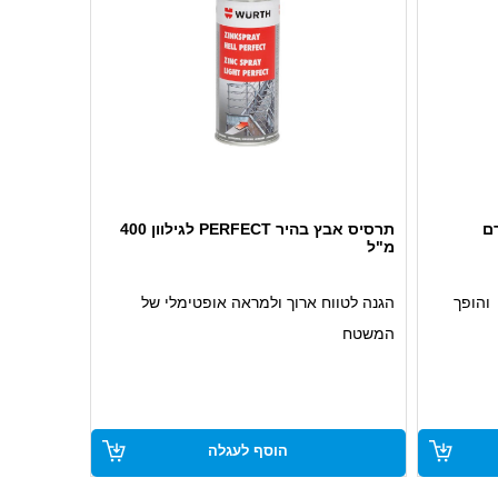
ם
תרסיס אבץ בהיר PERFECT לגילוון 400
מ"ל
והופך
הגנה לטווח ארוך ולמראה אופטימלי של
המשטח
הקורוזיה
מספק הגנה מפני קורוזיה
ודות צבע
קבלת שכבה עבה כבר בריסוס הראשון
ניתן לשימוש על שיירי חלודה
הוסף לעגלה
שימוש רב תכליתי עם ראש ספריי מתכוונן
עמיד בתנאי חוץקשים ומי מלח