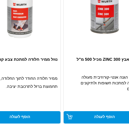
כיל 500 מ"ל
נוזל ממיר חלודה למתכת צבע קר
גנה אנטי-קורוזיבית מעולה
ממיר חלודה החודר לתוך החלודה, 
למתכות חשופות ולתיקונים
תחמוצת ברזל לתרכובת יציבה.
ם
קלות ומספקת ציפוי עמיד לאורך
עוצר באופן מיידי ובטוח את תהליך 
ומספק משטח יישום אופטימלי לעב
נוספות.
הוסף לעגלה
הוסף לעגלה
ידידותי לסביבה.
ניתן למילוי ולצביעה.