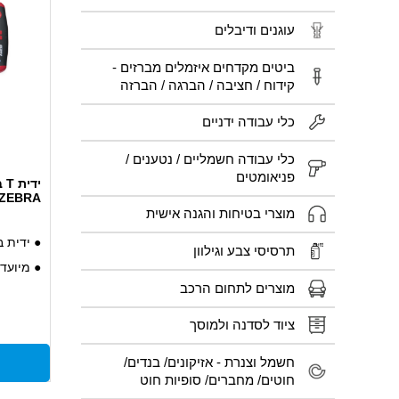
עוגנים ודיבלים
ביטים מקדחים איזמלים מברזים -
קידוח / חציבה / הברגה / הברזה
כלי עבודה ידניים
כלי עבודה חשמליים / נטענים /
פניאומטים
ZEBRA
מוצרי בטיחות והגנה אישית
● ידית בצורת T לנוח
תרסיסי צבע וגילוון
● מיועד
מוצרים לתחום הרכב
● עמידה
ציוד לסדנה ולמוסך
חשמל וצנרת - אזיקונים/ בנדים/
חוטים/ מחברים/ סופיות חוט